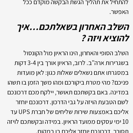
להתחיל את תהליך הגשת הבקשה מוקדם ככל
האפשר.
השלב האחרון בשאלתכם…איך
להוציא ויזה ?
השלב הסופי והאחרון, הינו הראיון מול הקונסול
בשגרירות ארה"ב. לרוב, הראיון אורך בין 3-4 דקות
במסגרתו אתם נשאלים שאלות כגון: לאן מועדות
פניכם? מהי מטרת ביקורכם ומהו משך הזמן בו תשהו
במדינה. באם בקשתכם תאושר, יילקח מכם דרכונכם
לשם הטבעת הויזה על גבי הדרכון. דרכונכם יוחזר
אליכם באמצעות שירות שליחים של חברת UPS עד
10 ימי עסקים ממועד הראיון. במידה ובקשתכם לויזה
תסורב, דרכונכם יוחזר אליכם בו במקום.