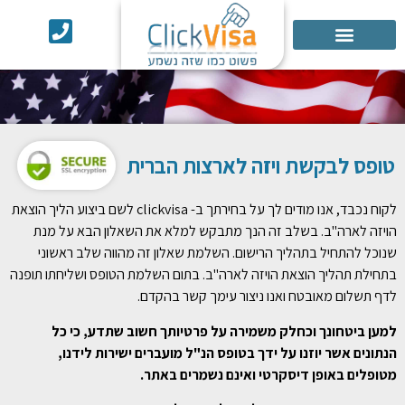
אישור ESTA
שירותים נוספים
טופס לבקשת ויזה לארצות הברית
לקוח נכבד, אנו מודים לך על בחירתך ב- clickvisa לשם ביצוע הליך הוצאת
הויזה לארה"ב. בשלב זה הנך מתבקש למלא את השאלון הבא על מנת
שנוכל להתחיל בתהליך הרישום. השלמת שאלון זה מהווה שלב ראשוני
בתחילת תהליך הוצאת הויזה לארה"ב. בתום השלמת הטופס ושליחתו תופנה
לדף תשלום מאובטח ואנו ניצור עימך קשר בהקדם.
למען ביטחונך וכחלק משמירה על פרטיותך חשוב שתדע, כי כל
הנתונים אשר יוזנו על ידך בטופס הנ"ל מועברים ישירות לידנו,
מטופלים באופן דיסקרטי ואינם נשמרים באתר.