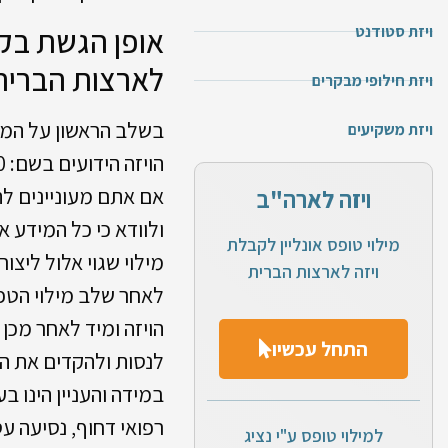
אופן הגשת בקש
ויזת סטודנט
לארצות הברית 
ויזת חילופי מבקרים
בשלב הראשון על המו
ויזת משקיעים
הויזה הידועים בשם: DS160. השאלון מנוסח בשפה האנגלית ואורכו כ-15 עמודים לערך.
אם אתם מעוניינים לה
ויזה לארה"ב
ולוודא כי כל המידע א
מילוי טופס אונליין לקבלת
מילוי שגוי אלול ליצו
ויזה לארצות הברית
לאחר שלב מילוי הטפ
הויזה ומיד לאחר מכן 
התחל עכשיו
לנסות ולהקדים את המ
במידה והעניין הינו ב
רפואי דחוף, נסיעה ע
למילוי טופס ע"י נציג