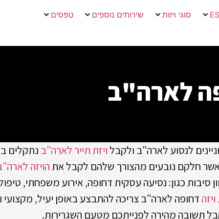
סוגי ויזות
שירותים נוספים
טפסים
פה לארה"ב
יינים לנסוע לארה"ב ולקבל
ויזת תייר לארה"ב
נתקלים בק
אשר חלקם נובעים מהצורך שלהם לקבל את
הויזה לארה"ב
סיבות כגון: נסיעה עסקית דחופה, אירוע משפחתי, טיפול ר
ויזה
דחופה לארה"ב צריכה להתבצע באופן יעיל, מקצועי וא
בל תשובה מהירה לפנייתכם מטעם השגרירות.