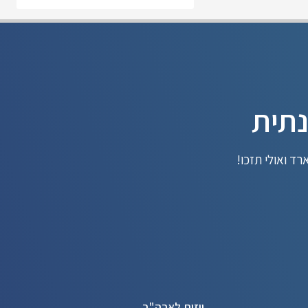
נתית
ד ואולי תזכו!
ויזות לארה"ב