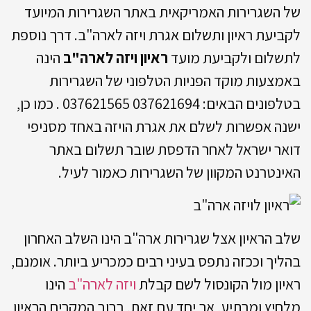
של השגרירות האמריקאית באתר השגרירות המיועד
לקביעת ראיון ותשלום אגרת ויזה לארה"ב. דרך נוספת
לתשלום ולקביעת מועד
ראיון ויזה לארה"ב
הינה
באמצעות מוקד הפניות הטלפוני של השגרירות
בטלפונים הבאים: 037621694 037621565 . כמו כן,
ישנה אפשרות לשלם את אגרת הויזה באחד מסניפי
דואר ישראל לאחר הדפסת שובר תשלום באתר
האינטרנט המקוון של השגרירות כאמור לעיל.
שלב הראיון אצל שגרירות ארה"ב הינו השלב האחרון
בהליך וככזה נתפס בעיני רבים כמכריע ביותר. אומנם,
ראיון מול הקונסול לשם קבלת
ויזה לארה"ב
הינו
מלחיץ ומרתיע, אך יחד עם זאת, ברוב המקרים הראיון