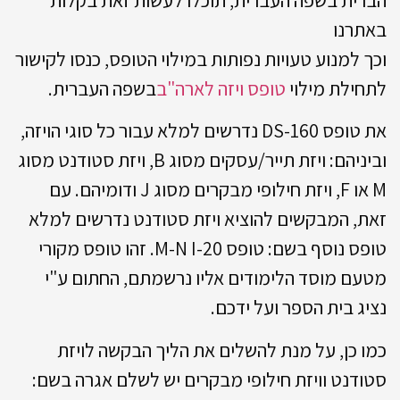
באתרנו
וכך למנוע טעויות נפותות במילוי הטופס, כנסו לקישור
לתחילת מילוי
טופס ויזה לארה"ב
בשפה העברית.
את טופס DS-160 נדרשים למלא עבור כל סוגי הויזה,
וביניהם: ויזת תייר/עסקים מסוג B, ויזת סטודנט מסוג
M או F, ויזת חילופי מבקרים מסוג J ודומיהם. עם
זאת, המבקשים להוציא ויזת סטודנט נדרשים למלא
טופס נוסף בשם: טופס M-N I-20. זהו טופס מקורי
מטעם מוסד הלימודים אליו נרשמתם, החתום ע"י
נציג בית הספר ועל ידכם.
כמו כן, על מנת להשלים את הליך הבקשה לויזת
סטודנט וויזת חילופי מבקרים יש לשלם אגרה בשם: