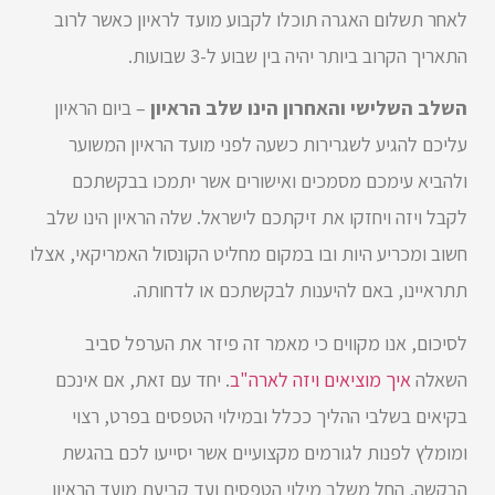
לאחר תשלום האגרה תוכלו לקבוע מועד לראיון כאשר לרוב
התאריך הקרוב ביותר יהיה בין שבוע ל-3 שבועות.
השלב השלישי והאחרון הינו שלב הראיון
– ביום הראיון
עליכם להגיע לשגרירות כשעה לפני מועד הראיון המשוער
ולהביא עימכם מסמכים ואישורים אשר יתמכו בבקשתכם
לקבל ויזה ויחזקו את זיקתכם לישראל. שלה הראיון הינו שלב
חשוב ומכריע היות ובו במקום מחליט הקונסול האמריקאי, אצלו
תתראיינו, באם להיענות לבקשתכם או לדחותה.
לסיכום, אנו מקווים כי מאמר זה פיזר את הערפל סביב
השאלה
איך מוציאים ויזה לארה"ב
. יחד עם זאת, אם אינכם
בקיאים בשלבי ההליך ככלל ובמילוי הטפסים בפרט, רצוי
ומומלץ לפנות לגורמים מקצועיים אשר יסייעו לכם בהגשת
הבקשה, החל משלב מילוי הטפסים ועד קביעת מועד הראיון